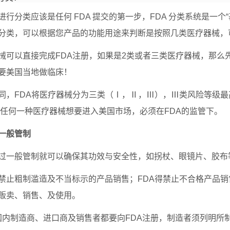
进行分类应该是任何 FDA 提交的第一步，FDA 分类系统是一
分类，可以根据您产品的功能用途来判断是按照几类医疗器械，
械可以直接完成FDA注册，如果是2类或者三类医疗器械，那么先
要美国当地做临床！
同，FDA将医疗器械分为三类（Ⅰ，Ⅱ，Ⅲ），Ⅲ类风险等级最
品。任何一种医疗器械想要进入美国市场，必须在FDA的监管下。
一般管制
过一般管制就可以确保其功效与安全性，如拐杖、眼镜片、胶布
禁止粗制滥造及不当标示的产品销售；FDA得禁止不合格产品销
贩卖、销售、及使用。
国内制造商、进口商及销售者都要向FDA注册，制造者须列明所制造的产品